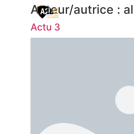
Auteur/autrice :
a
Actu 3