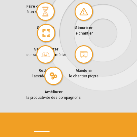
Faire confiance
à un spécialiste
Sécuriser
Optimiser
le chantier
ses délais
Se concenter
sur son cœur de mérier
Réduire
Maintenir
l'accidentologie
le chantier propre
Améliorer
la productivité des compagnons